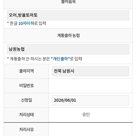
출하품목
10자이하
* 한글
로 입력
계통출하 농협
"개인출하"
* 계통출하 안 하시는 분은
로 입력
출하지역
비밀번호
신청일
처리상태
승인
처리사유