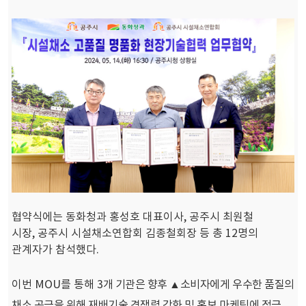
협약식에는 동화청과 홍성호 대표이사
,
공주시 최원철
시장
,
공주시 시설채소연합회 김종철회장 등 총
12
명의
관계자가 참석했다
.
이번
MOU
를 통해
3
개 기관은 향후 ▲소비자에게 우수한 품질의
채소 공금을 위해 재배기술 경쟁력 강화 및 홍보 마케팅에 적극