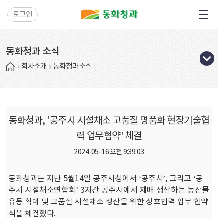
로그인
동화청과 소식
회사소개
동화청과 소식
동화청과, '공주시 시설채소 고품질 명품화 현장기술협
력 업무협약' 체결
2024-05-16 오전 9:39:03
동화청과는 지난 5월
14
일 공주시청에서 ‘공주시’
,
그리고 ‘공
주시 시설채소연합회’
3
자간 공주시
에서 재배 생산하는 농산물
유통 확대 및 고품질 시설채소 생산을 위한 상호협력 업무 협약
식을 체결했다
.