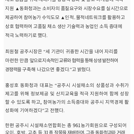
지원 ▲동화청과는 소비자의 품질요구와 시장수요를 실시간으로
제공하여 참여농가 수익도모 ▲인적․물적네트워크를 활용하고
상호 협력하여 고품질 채소 생산 기술력과 농업인 소득 증대에
적극 노력하기로 했다
.
최원철 공주시장은 “
세 기관이 귀중한 시간을 내어 자리를
마련한 만큼
앞으로 지속적인 교류와 협력을 통해 상생 발전하여
경쟁력을
구축해 나갔으면 좋겠
다
.
”고 밝혔다
.
홍성호 동화청과 대표는 “공주시 시설채소의 상품성과 수취가
제고를 위해 정보제공 및 산지교육을 적극 지원하여 함께 성장
할 수 있도록 하고
,
참여농가의 소득증대와 공주시 지역경제 활
성화에 기여하겠다”고 전했다
.
한편 공주시 시설채소연합회는 총
961
농가회원으로 구성되어
오이
,
호박
,
고추 등
31
종
작목을 재배하며
,
그중 동화청과와 거래