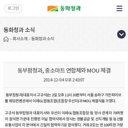
로그인
동화청과 소식
회사소개
동화청과 소식
동부팜청과, 중소마트 연합체와 MOU 체결
2014-12-04 오후 2:43:07
동부팜청과(대표이사 고규석)는 2일 오후 12시 30분부터 서울 송파구 가든파이브
툴 웨딩컨벤션에서 이레GL협동조합(조합장 우선미)과 MOU 체결식을 가졌다.
고규석 동부팜청과 대표이사와 우선미 이레GL협동조합장 등 양사 관계자 70여명
이 참석한 가운데 진행된 이날 협약식에서 양사는 원물공급 및 산지개발 등 농산물
유통사업의 각 분야에서 긴밀히 협력하기로 합의했다. 거래규모는 연 100억원 가량