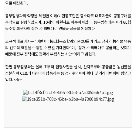
으로 예상된다.
동부팜청과와 약정을 체결한 이레GL협동조합은 중소마트 대표자들이 공동구매를
목적으로 설립하였으며, 10개의 회원사로 이루어져있다. 동부팜청과는 이레GL협
동조합 회원사에 정가․수의매매로 원물을 공급할 예정이다.
고규석 대표이사는 “이번 이레GL협동조합과의 MOU를 계기로 당사가 농산물 유통
의 선도적 역할을 수행할 수 있길 기대한다”며, “정가․수의매매로 공급하는 것이기
때문에 정부 정책에도 정확히 부합하는 사안”이라고 밝혔다.
한편 동부팜청과는 올해 초부터 겸영사업을 실시, 산지로부터 공급받은 농산물을
소분하여 CJ프레시웨이에 납품하는 등 정가수의매매 확대 및 거래다변화에 힘쓰고
있다.
<끝>