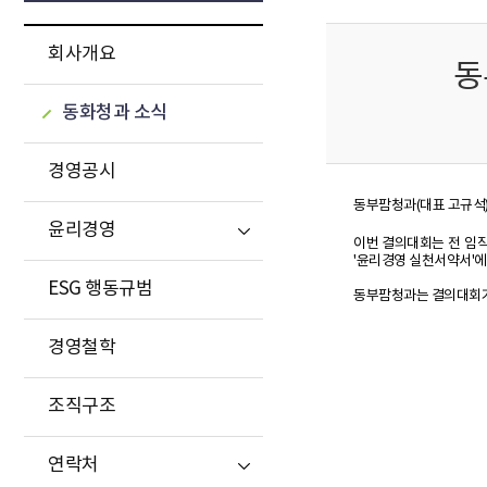
회사개요
동
동화청과 소식
경영공시
동부팜청과(대표 고규석)
윤리경영
이번 결의대회는 전 임직
'윤리경영 실천서약서'에
ESG 행동규범
동부팜청과는 결의대회가 
경영철학
조직구조
연락처