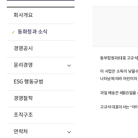
회사개요
동화청과 소식
경영공시
동부팜청과(대표 고규석)
윤리경영
이 사업은 소득이 낮을수
나타남에 따라 어린이의
ESG 행동규범
과일 배송은 4월15일을
경영철학
고규석 대표이사는 “아이
조직구조
연락처