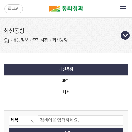
로그인
최신동향
유통정보
주간 시황
최신동향
최신동향
과일
채소