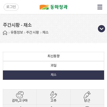
로그인
주간시황 - 채소
유통정보
주간 시황
채소
최신동향
과일
채소
감자,고구마
고추
당근