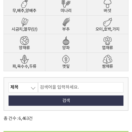
무,배추,양배추
미나리
버섯
시금치,열무(단)
부추
오이,호박,가지
양채류
양파
엽채류
파,옥수수,두류
깻잎
쌈채류
검색
총 건수 : 6,463건