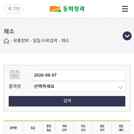
로그인
채소
유통정보
일일 시세 검색
채소
품목명
검색
중량
최저
최고
평균
전일
품목명
등급
(kg)
단가
단가
단가
대비